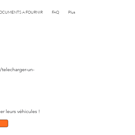
OCUMENTS A FOURNIR
FAQ
Plus
s/telecharger-un-
r leurs véhicules !