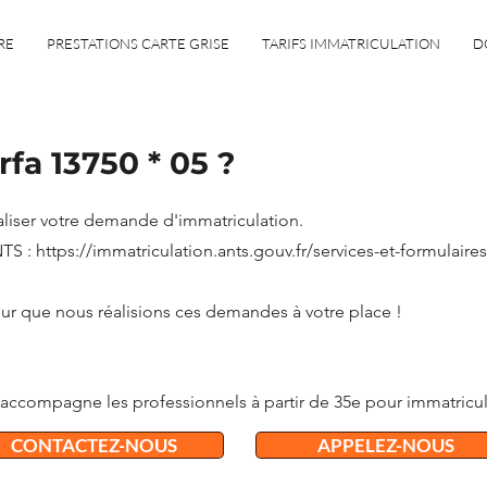
RE
PRESTATIONS CARTE GRISE
TARIFS IMMATRICULATION
D
rfa 13750 * 05 ?
aliser votre demande d'immatriculation.
ANTS : https://immatriculation.ants.gouv.fr/services-et-formulaire
ur que nous réalisions ces demandes à votre place !
8 accompagne les professionnels à partir de 35e pour immatricule
CONTACTEZ-NOUS
APPELEZ-NOUS