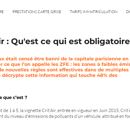
RE
PRESTATIONS CARTE GRISE
TARIFS IMMATRICULATION
D
r : Qu'est ce qui est obligatoire
x était censé être banni de la capitale parisienne en
r ce que l’on appelle les ZFE : les zones à faibles émi
de nouvelles règles sont effectives dans de multiples
n décrypte cette information qui touche 48% des
e que c’est ?
de 1 à 5, la vignette Crit’Air, entrée en vigueur en Juin 2015, Crit’A
nt du niveau d'émissions de polluants d’un véhicule, attribué en 