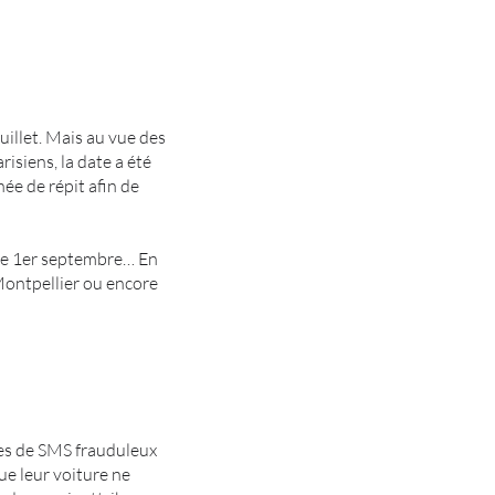
juillet. Mais au vue des
isiens, la date a été
née de répit afin de
 le 1er septembre… En
Montpellier ou encore
es de SMS frauduleux
ue leur voiture ne