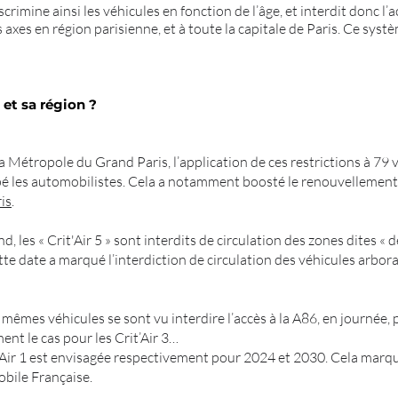
discrimine ainsi les véhicules en fonction de l’âge, et interdit donc l’
s axes en région parisienne, et à toute la capitale de Paris. Ce sys
 et sa région ?
a Métropole du Grand Paris, l’application de ces restrictions à 79 vi
é les automobilistes. Cela a notamment boosté le renouvellement
is
.
, les « Crit'Air 5 » sont interdits de circulation des zones dites « d
tte date a marqué l’interdiction de circulation des véhicules arbor
s mêmes véhicules se sont vu interdire l’accès à la A86, en journée,
ent le cas pour les Crit’Air 3…
it'Air 1 est envisagée respectivement pour 2024 et 2030. Cela marq
obile Française.