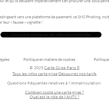
’Air, et qu’ils devaient impérativement s’en procurer une, sous peine
edirigeant vers une plateforme de paiement, ce SMS Phishing, inci
r leur « fausse » vignette !
Lire notre article sur les véhicules Hybrides
égales
Politique en matière de cookies
Politique
© 2025
Carte Grise Paris 8
Tous les infos carte grise
Découvrez nos tarifs
Questions fréquentes relatives à l'immatriculation:
Combien coûte une carte grise ?
Quel est le rôle de l'ANTS ?