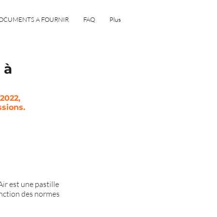
OCUMENTS A FOURNIR
FAQ
Plus
 à
 2022,
ssions.
ir est une pastille
fonction des normes