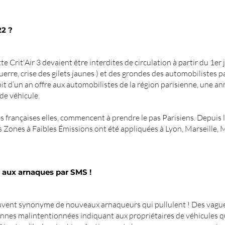
22 ?
e Crit'Air 3 devaient être interdites de circulation à partir du 1er 
erre, crise des gilets jaunes ) et des grondes des automobilistes par
it d’un an offre aux automobilistes de la région parisienne, une an
de véhicule.
 françaises elles, commencent à prendre le pas Parisiens. Depuis
s Zones à Faibles Émissions ont été appliquées à Lyon, Marseille, 
ce aux arnaques par SMS !
uvent synonyme de nouveaux arnaqueurs qui pullulent ! Des vagu
onnes malintentionnées indiquant aux propriétaires de véhicules q